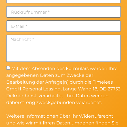
Mit dem Absenden des Formulars werden Ihre
angegebenen Daten zum Zwecke der
Bearbeitung der Anfrage(n) durch die Timeleas
GmbH Personal Leasing, Lange Wand 18, DE-27753
Delmenhorst, verarbeitet. Ihre Daten werden
dabei streng zweckgebunden verarbeitet.
Weitere Informationen über Ihr Widerrufsrecht
und wie wir mit Ihren Daten umgehen finden Sie