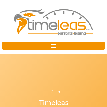
... über
Timeleas